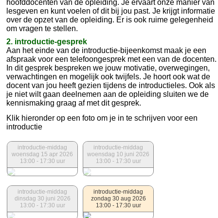
hoofddocenten van de opleiding. Je ervaart onze manier van
lesgeven en kunt voelen of dit bij jou past. Je krijgt informatie
over de opzet van de opleiding. Er is ook ruime gelegenheid
om vragen te stellen.
2. introductie-gesprek
Aan het einde van de introductie-bijeenkomst maak je een
afspraak voor een telefoongesprek met een van de docenten.
In dit gesprek bespreken we jouw motivatie, overwegingen,
verwachtingen en mogelijk ook twijfels. Je hoort ook wat de
docent van jou heeft gezien tijdens de introductieles. Ook als
je niet wilt gaan deelnemen aan de opleiding sluiten we de
kennismaking graag af met dit gesprek.
Klik hieronder op een foto om je in te schrijven voor een
introductie
introductie-middag
introductie-middag
woensdag 15 apr 2026
woensdag 10 juni 2026
13:00 - 17:30 uur
13:00 - 17:30 uur
introductie-middag
introductie-middag
dinsdag 30 juni 2026
zondag 30 aug 2026
13:00 - 17:30 uur
13:00 - 17:30 uur