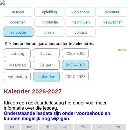
actueel
opleiding
workshops
avontuur
docenten
introductie
inschrijven
nieuwsbrief
lesrooster
divers
contact
Klik hieronder om jouw lesrooster te selecteren:
menu
zondag
1e jaar
2025-2026
maandag
2e jaar
2026-2027
woensdag
kalender
2027-2028
Kalender
2026-2027
Klik op een gekleurde lesdag hieronder voor meer
informatie over die lesdag.
Onderstaande lesdata zijn onder voorbehoud en
kunnen mogelijk nog wijzigen.
zo
ma
di
wo
do
vr
za