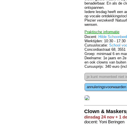
benaderbaar. En als de cl
ontspannen.
Iedere lesdag heeft een a
op vocale ontdekkingstoc
Plezier verzekerd! Natuurl
wensen.
Praktische informatie
Docent:
Hilde Schoonbee
Werktijden: 10:30 - 17:30 
Cursuslocatie:
School vo
Concordiastraat 68, 3551
Groep: minimaal 6 en ma
Deelname: 1e jaars en 2e
en ook clowns van buiten
Cursusprijs: 340 euro (incl
je kunt momenteel niet 
annuleringsvoorwaarden
Clown & Maskers
dinsdag 24 nov + 1 de
docent: Yoni Beringen