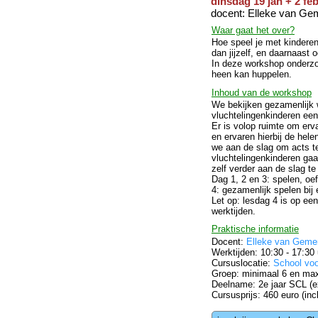
dinsdag 19 jan + 2 feb
docent: Elleke van Ge
Waar gaat het over?
Hoe speel je met kinderen
dan jijzelf, en daarnaast
In deze workshop onderzoe
heen kan huppelen.
Inhoud van de workshop
We bekijken gezamenlijk 
vluchtelingenkinderen ee
Er is volop ruimte om erv
en ervaren hierbij de he
we aan de slag om acts te
vluchtelingenkinderen gaa
zelf verder aan de slag te
Dag 1, 2 en 3: spelen, oe
4: gezamenlijk spelen bij
Let op: lesdag 4 is op ee
werktijden.
Praktische informatie
Docent:
Elleke van Geme
Werktijden: 10:30 - 17:30 
Cursuslocatie:
School vo
Groep: minimaal 6 en ma
Deelname: 2e jaar SCL (e
Cursusprijs: 460 euro (incl