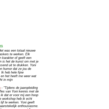
rs
Het was een totaal nieuwe
skers te werken. Elk
n karakter of geeft een
n is het de kunst om met je
ssend uit te drukken. Yoni
en humor dat ze jou de
 Ik heb hele fijne
en het heeft me weer wat
t in mijn
g
-
"Tijdens de jaaropleiding
fles van Yoni kennis met de
ik dat er voor mij een hoop
 de workshop heb ik echt
lijf te werken. Yoni geeft
 aanstekelijk enthousiasme.