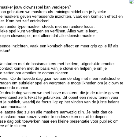
 masker jouw clownsspel kan verdiepen?
hop gebruiken we maskers als trainingsmiddel om je fysieke
 De maskers geven verrassende inzichten, vaak een komisch effect en
peler. Kom het zelf ontdekken!
en ander type masker, steeds met een andere focus.
ieke spel kunt verdiepen en verfijnen. Alles wat je leert,
igen clownsspel, met alleen dat allerkleinste masker:
nde inzichten, vaak een komisch effect en meer grip op je lijf als
ekken!
e starten met de basismaskers met heldere, uitgedrukte emoties.
 contact komen met de basis van je clown en helpen je om je
 te zetten om emoties te communiceren.
skers.
Op de tweede dag gaan we aan de slag met meer realistische
agen om subtieler spel en vergroten je mogelijkheden om je clown te
anceerde manier.
De derde dag werken we met halve maskers, die je de ruimte geven
ventueel zelfs tekst te gebruiken. Dit opent een nieuw terrein voor
t je publiek, waarbij de focus ligt op het vinden van de juiste balans
e communicatie.
e laatste dag zullen alle maskers aanwezig zijn. Je hebt dan de
 maskers naar keuze verder te onderzoeken en uit te diepen.
e dag ook toewerken naar een kleine presentatie voor publiek om
 af te sluiten.