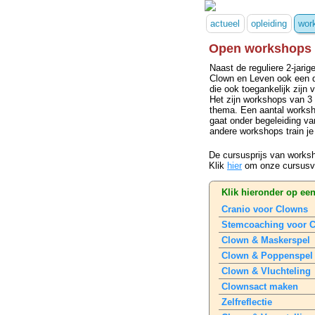
actueel
opleiding
wor
Open workshops 
Naast de reguliere 2-jarig
Clown en Leven ook een 
die ook toegankelijk zijn 
Het zijn workshops van 3 
thema. Een aantal workshop
gaat onder begeleiding va
andere workshops train j
De cursusprijs van worksho
Klik
hier
om onze cursusvoo
Klik hieronder op ee
Cranio voor Clowns
Stemcoaching voor 
Clown & Maskerspel
Clown & Poppenspel
Clown & Vluchteling
Clownsact maken
Zelfreflectie