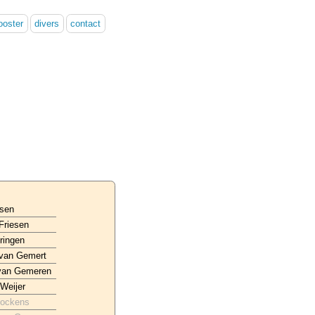
ooster
divers
contact
nsen
 Friesen
ringen
 van Gemert
 van Gemeren
Weijer
Fockens