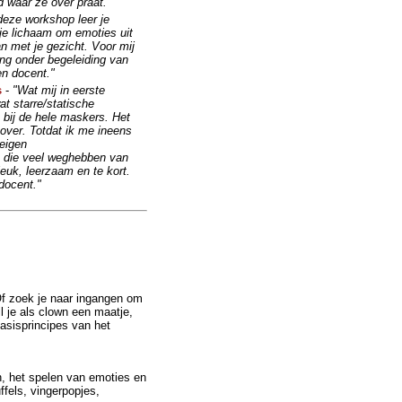
 waar ze over praat."
deze workshop leer je
je lichaam om emoties uit
an met je gezicht. Voor mij
ing onder begeleiding van
en docent."
s
-
"Wat mij in eerste
at starre/statische
 bij de hele maskers. Het
over. Totdat ik me ineens
eigen
, die veel weghebben van
euk, leerzaam en te kort.
 docent."
f zoek je naar ingangen om
l je als clown een maatje,
asisprincipes van het
n, het spelen van emoties en
fels, vingerpopjes,