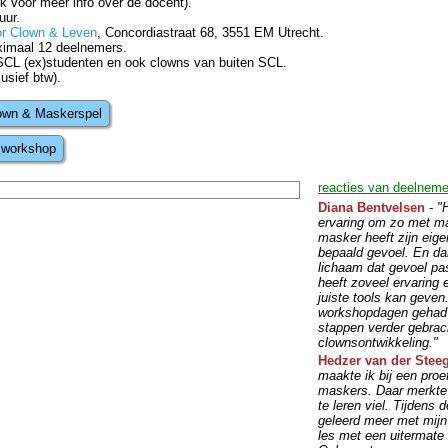
ik voor meer info over de docent).
uur.
or Clown & Leven
, Concordiastraat 68, 3551 EM Utrecht.
ximaal 12 deelnemers.
SCL (ex)studenten en ook clowns van buiten SCL.
usief btw).
lown & Maskerspel
 workshop
reacties van deelneme
Diana Bentvelsen
-
"
ervaring om zo met ma
masker heeft zijn eige
bepaald gevoel. En da
lichaam dat gevoel pa
heeft zoveel ervaring 
juiste tools kan geven.
workshopdagen gehad 
stappen verder gebrach
clownsontwikkeling."
Hedzer van der Stee
maakte ik bij een proe
maskers. Daar merkte 
te leren viel. Tijdens
geleerd meer met mijn 
les met een uitermate