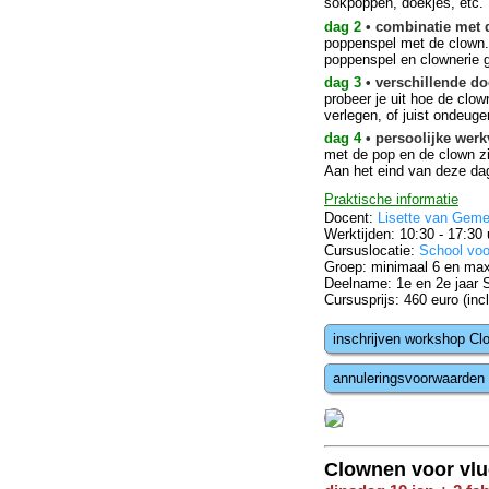
sokpoppen, doekjes, etc. H
dag 2
• combinatie met 
poppenspel met de clown.
poppenspel en clownerie 
dag 3
• verschillende d
probeer je uit hoe de clow
verlegen, of juist ondeuge
dag 4
• persoolijke werk
met de pop en de clown zi
Aan het eind van deze dag
Praktische informatie
Docent:
Lisette van Geme
Werktijden: 10:30 - 17:30 
Cursuslocatie:
School voo
Groep: minimaal 6 en ma
Deelname: 1e en 2e jaar 
Cursusprijs: 460 euro (incl
inschrijven workshop C
annuleringsvoorwaarden
Clownen voor vlu