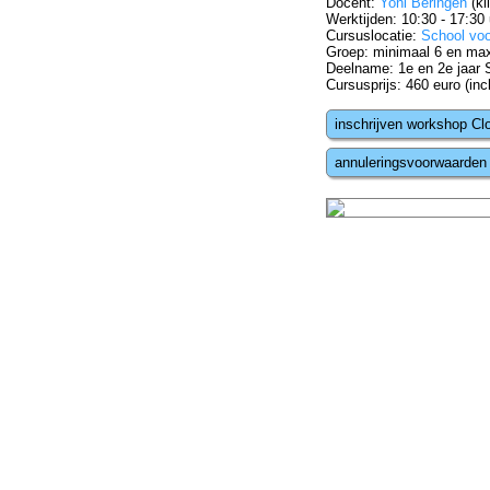
Docent:
Yoni Beringen
(kl
Werktijden: 10:30 - 17:30 
Cursuslocatie:
School vo
Groep: minimaal 6 en ma
Deelname: 1e en 2e jaar 
Cursusprijs: 460 euro (incl
inschrijven workshop C
annuleringsvoorwaarden