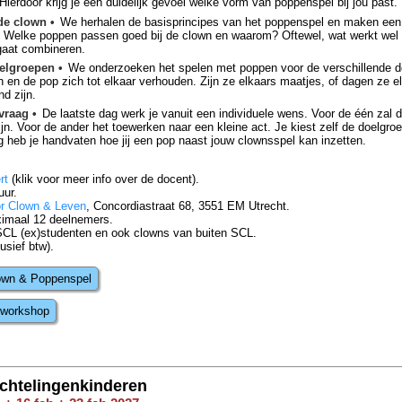
ierdoor krijg je een duidelijk gevoel welke vorm van poppenspel bij jou past.
de clown •
We herhalen de basisprincipes van het poppenspel en maken een 
 Welke poppen passen goed bij de clown en waarom? Oftewel, wat werkt wel e
gaat combineren.
oelgroepen •
We onderzoeken het spelen met poppen voor de verschillende d
n en de pop zich tot elkaar verhouden. Zijn ze elkaars maatjes, of dagen ze el
nd zijn.
vraag •
De laatste dag werk je vanuit een individuele wens. Voor de één zal 
jn. Voor de ander het toewerken naar een kleine act. Je kiest zelf de doelgro
 heb je handvaten hoe jij een pop naast jouw clownsspel kan inzetten.
rt
(klik voor meer info over de docent).
uur.
r Clown & Leven
, Concordiastraat 68, 3551 EM Utrecht.
ximaal 12 deelnemers.
SCL (ex)studenten en ook clowns van buiten SCL.
usief btw).
lown & Poppenspel
 workshop
chtelingenkinderen