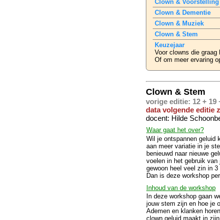
Clown & Voorstelling
Clown & Dementie
Clown & Muziek
Clown & Stem
Keuzejaar
Voor clowns die graag 
Of om meer ervaring o
Clown & Stem
vorige editie: 12 + 19
data volgende editie 
docent: Hilde Schoonb
Waar gaat het over?
Wil je ontspannen geluid
aan meer variatie in je s
benieuwd naar nieuwe gelui
voelen in het gebruik van
gewoon heel veel zin in 3
Dan is deze workshop perf
Inhoud van de workshop
In deze workshop gaan w
jouw stem zijn en hoe je
Ademen en klanken horen bi
clown geluid maakt in zij