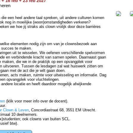
 + 16 feb + 23 feb 2027
meren
 die een heel andere taal spreken, uit andere culturen komen
 ook nog in moeilijke (woon)omstandigheden verkeren?
ken we hoe jij straks als clown vrolijk door deze barrières
welke elementen nodig zijn om van je clownsbezoek aan
n succes te maken.
aringen uit te wisselen. We oefenen verschillende spelvormen
lende en verbindende kracht van samen spelen. Daarnaast gaan
 maken, die we in de praktijk op een opvangplek voor
n uitvoeren. Tussen de lesdagen zal wat huiswerk zitten om
 gaan met de act die je wilt gaan doen.
fenen, acts maken, ruimte voor uitwisseling en informatie. Dag
 een opvangplek voor vluchtelingen.
n andere locatie en heeft daardoor mogelijk afwijkende
ren
(klik voor meer info over de docent).
uur.
or Clown & Leven
, Concordiastraat 68, 3551 EM Utrecht.
ximaal 10 deelnemers.
x)studenten; ook clowns van buiten SCL.
usief btw).