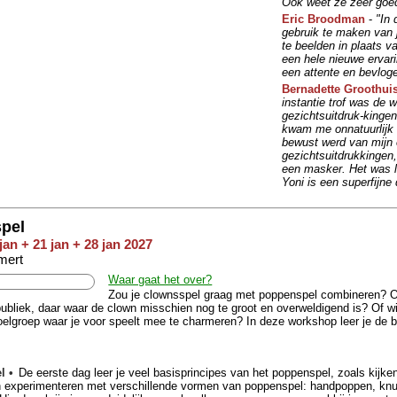
Ook weet ze zeer goed
Eric Broodman
-
"In 
gebruik te maken van 
te beelden in plaats v
een hele nieuwe ervar
een attente en bevlog
Bernadette Groothui
instantie trof was de w
gezichtsuitdruk-kingen
kwam me onnatuurlijk 
bewust werd van mijn 
gezichtsuitdrukkingen
een masker. Het was l
Yoni is een superfijne
pel
jan + 21 jan + 28 jan 2027
mert
Waar gaat het over?
Zou je clownsspel graag met poppenspel combineren? O
ubliek, daar waar de clown misschien nog te groot en overweldigend is? Of wi
doelgroep waar je voor speelt mee te charmeren? In deze workshop leer je de b
l •
De eerste dag leer je veel basisprincipes van het poppenspel, zoals kijke
 experimenteren met verschillende vormen van poppenspel: handpoppen, knuf