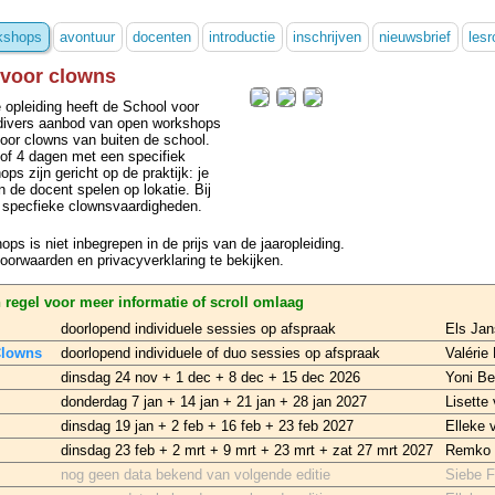
kshops
avontuur
docenten
introductie
inschrijven
nieuwsbrief
lesr
voor clowns
e opleiding heeft de School voor
divers aanbod van open workshops
voor clowns van buiten de school.
of 4 dagen met een specifiek
s zijn gericht op de praktijk: je
n de docent spelen op lokatie. Bij
e specfieke clownsvaardigheden.
ps is niet inbegrepen in de prijs van de jaaropleiding.
rwaarden en privacyverklaring te bekijken.
n regel voor meer informatie
of scroll omlaag
doorlopend individuele sessies op afspraak
Els Ja
Clowns
doorlopend individuele of duo sessies op afspraak
Valérie
dinsdag 24 nov + 1 dec + 8 dec + 15 dec 2026
Yoni Be
donderdag 7 jan + 14 jan + 21 jan + 28 jan 2027
Lisette
dinsdag 19 jan + 2 feb + 16 feb + 23 feb 2027
Elleke
dinsdag 23 feb + 2 mrt + 9 mrt + 23 mrt + zat 27 mrt 2027
Remko 
nog geen data bekend van volgende editie
Siebe 