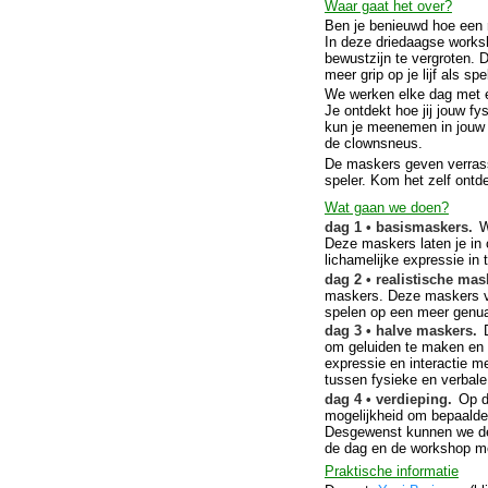
Waar gaat het over?
Ben je benieuwd hoe een
In deze driedaagse works
bewustzijn te vergroten.
meer grip op je lijf als s
We werken elke dag met e
Je ontdekt hoe jij jouw fys
kun je meenemen in jouw e
de clownsneus.
De maskers geven verrasse
speler. Kom het zelf ontd
Wat gaan we doen?
dag 1 • basismaskers.
W
Deze maskers laten je in
lichamelijke expressie in
dag 2 • realistische ma
maskers. Deze maskers vr
spelen op een meer genu
dag 3 • halve maskers.
om geluiden te maken en e
expressie en interactie me
tussen fysieke en verbal
dag 4 • verdieping.
Op d
mogelijkheid om bepaalde
Desgewenst kunnen we dez
de dag en de workshop mee
Praktische informatie