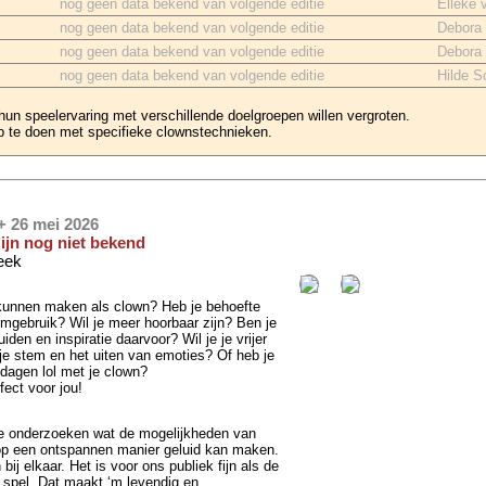
nog geen data bekend van volgende editie
Elleke
nog geen data bekend van volgende editie
Debora 
nog geen data bekend van volgende editie
Debora 
nog geen data bekend van volgende editie
Hilde 
hun speelervaring met verschillende
doelgroepen willen vergroten.
p te doen met specifieke clownstechnieken.
 + 26 mei 2026
zijn nog niet bekend
eek
 kunnen maken als clown? Heb je behoefte
temgebruik? Wil je meer hoorbaar zijn? Ben je
den en inspiratie daarvoor? Wil je je vrijer
 je stem en het uiten van emoties? Of heb je
 dagen lol met je clown?
ect voor jou!
e onderzoeken wat de mogelijkheden van
 op een ontspannen manier geluid kan maken.
j elkaar. Het is voor ons publiek fijn als de
n spel. Dat maakt ‘m levendig en