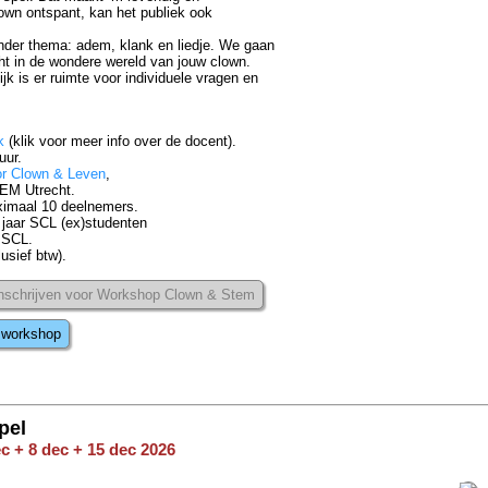
own ontspant, kan het publiek ook
nder thema: adem, klank en liedje. We gaan
ht in de wondere wereld van jouw clown.
ijk is er ruimte voor individuele vragen en
k
(klik voor meer info over de docent).
uur.
or Clown & Leven
,
 EM Utrecht.
ximaal 10 deelnemers.
 jaar SCL (ex)studenten
 SCL.
usief btw).
inschrijven voor Workshop Clown & Stem
 workshop
pel
c + 8 dec + 15 dec 2026